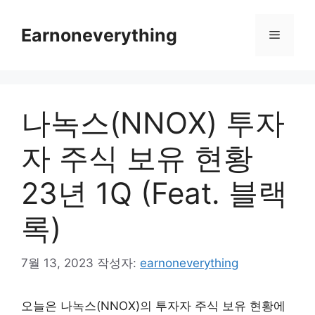
컨
텐
Earnoneverything
메
츠
로
뉴
건
너
나녹스(NNOX) 투자
뛰
기
자 주식 보유 현황
23년 1Q (Feat. 블랙
록)
7월 13, 2023
작성자:
earnoneverything
오늘은 나녹스(NNOX)의 투자자 주식 보유 현황에