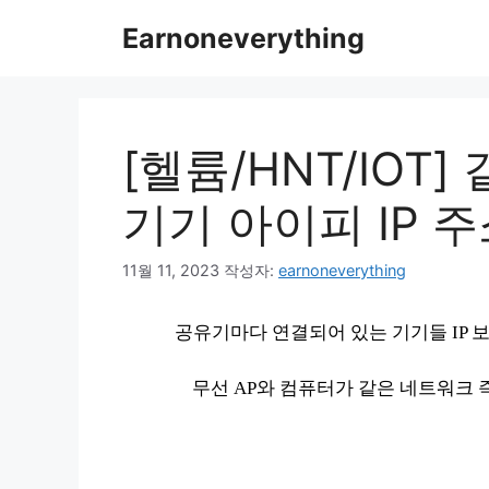
컨
Earnoneverything
텐
츠
로
건
너
[헬륨/HNT/IOT
뛰
기
기기 아이피 IP 
11월 11, 2023
작성자:
earnoneverything
공유기마다 연결되어 있는 기기들 IP 
무선 AP와 컴퓨터가 같은 네트워크 