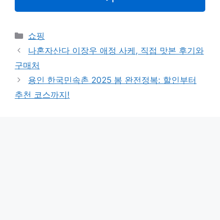
카
쇼핑
테
나혼자산다 이장우 애정 사케, 직접 맛본 후기와
고
구매처
리
용인 한국민속촌 2025 봄 완전정복: 할인부터
추천 코스까지!