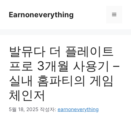
컨
텐
Earnoneverything
메
츠
로
뉴
건
너
발뮤다 더 플레이트
뛰
기
프로 3개월 사용기 –
실내 홈파티의 게임
체인저
5월 18, 2025
작성자:
earnoneverything